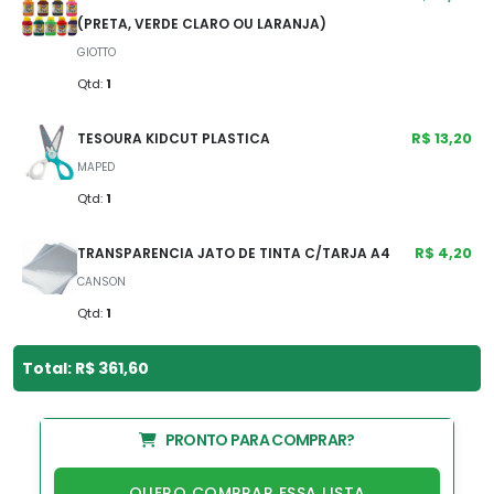
(PRETA, VERDE CLARO OU LARANJA)
GIOTTO
Qtd:
1
R$ 13,20
TESOURA KIDCUT PLASTICA
MAPED
Qtd:
1
R$ 4,20
TRANSPARENCIA JATO DE TINTA C/TARJA A4
CANSON
Qtd:
1
Total: R$ 361,60
PRONTO PARA COMPRAR?
QUERO COMPRAR ESSA LISTA