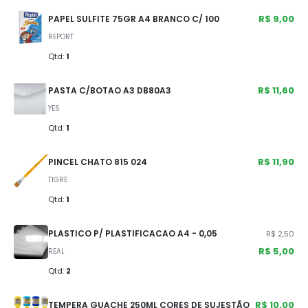
R$ 9,00
PAPEL SULFITE 75GR A4 BRANCO C/ 100
REPORT
Qtd:
1
R$ 11,60
PASTA C/BOTAO A3 DB80A3
YES
Qtd:
1
R$ 11,90
PINCEL CHATO 815 024
TIGRE
Qtd:
1
PLASTICO P/ PLASTIFICACAO A4 - 0,05
R$ 2,50
R$ 5,00
REAL
Qtd:
2
R$ 10,00
TEMPERA GUACHE 250ML CORES DE SUJESTÃO