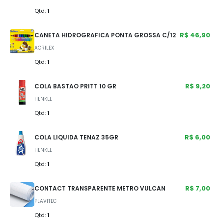
Qtd:
1
R$ 46,90
CANETA HIDROGRAFICA PONTA GROSSA C/12
ACRILEX
Qtd:
1
R$ 9,20
COLA BASTAO PRITT 10 GR
HENKEL
Qtd:
1
R$ 6,00
COLA LIQUIDA TENAZ 35GR
HENKEL
Qtd:
1
R$ 7,00
CONTACT TRANSPARENTE METRO VULCAN
PLAVITEC
Qtd:
1