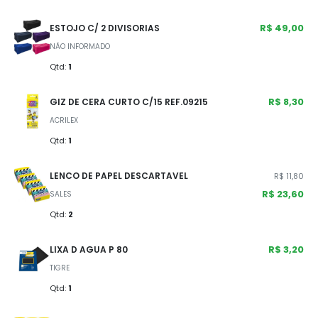
R$ 49,00
ESTOJO C/ 2 DIVISORIAS
NÃO INFORMADO
Qtd:
1
R$ 8,30
GIZ DE CERA CURTO C/15 REF.09215
ACRILEX
Qtd:
1
LENCO DE PAPEL DESCARTAVEL
R$ 11,80
R$ 23,60
SALES
Qtd:
2
R$ 3,20
LIXA D AGUA P 80
TIGRE
Qtd:
1