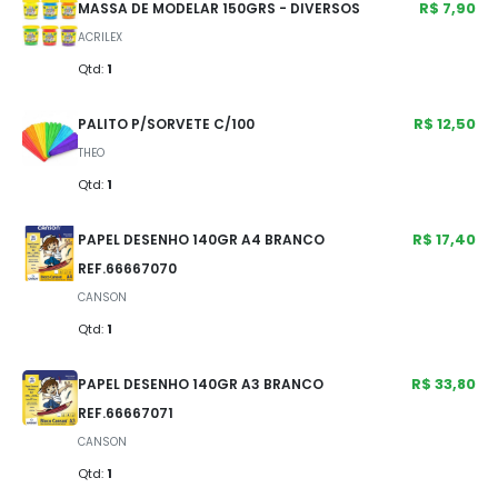
R$ 7,90
MASSA DE MODELAR 150GRS - DIVERSOS
ACRILEX
Qtd:
1
R$ 12,50
PALITO P/SORVETE C/100
THEO
Qtd:
1
R$ 17,40
PAPEL DESENHO 140GR A4 BRANCO
REF.66667070
CANSON
Qtd:
1
R$ 33,80
PAPEL DESENHO 140GR A3 BRANCO
REF.66667071
CANSON
Qtd:
1