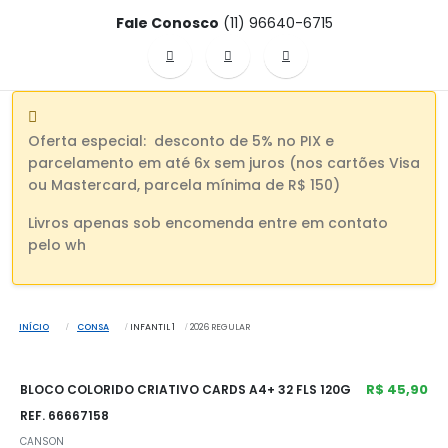
Fale Conosco
(11) 96640-6715
Oferta especial: desconto de 5% no PIX e
parcelamento em até 6x sem juros (nos cartões Visa
ou Mastercard, parcela mínima de R$ 150)
Livros apenas sob encomenda entre em contato
pelo wh
INÍCIO
CONSA
INFANTIL 1
2026 REGULAR
R$ 45,90
BLOCO COLORIDO CRIATIVO CARDS A4+ 32 FLS 120G
REF. 66667158
CANSON