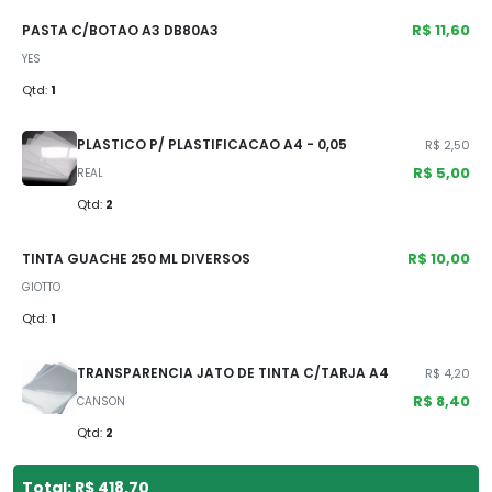
R$ 11,60
PASTA C/BOTAO A3 DB80A3
YES
Qtd:
1
PLASTICO P/ PLASTIFICACAO A4 - 0,05
R$ 2,50
R$ 5,00
REAL
Qtd:
2
R$ 10,00
TINTA GUACHE 250 ML DIVERSOS
GIOTTO
Qtd:
1
TRANSPARENCIA JATO DE TINTA C/TARJA A4
R$ 4,20
R$ 8,40
CANSON
Qtd:
2
Total: R$ 418,70