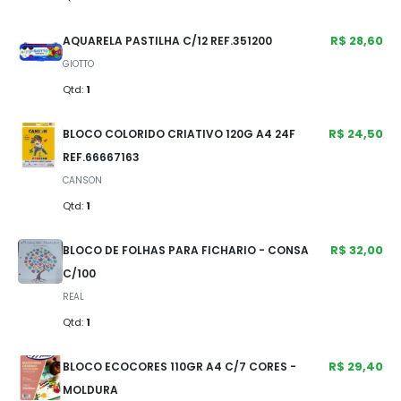
R$ 28,60
AQUARELA PASTILHA C/12 REF.351200
GIOTTO
Qtd:
1
R$ 24,50
BLOCO COLORIDO CRIATIVO 120G A4 24F
REF.66667163
CANSON
Qtd:
1
R$ 32,00
BLOCO DE FOLHAS PARA FICHARIO - CONSA
C/100
REAL
Qtd:
1
R$ 29,40
BLOCO ECOCORES 110GR A4 C/7 CORES -
MOLDURA