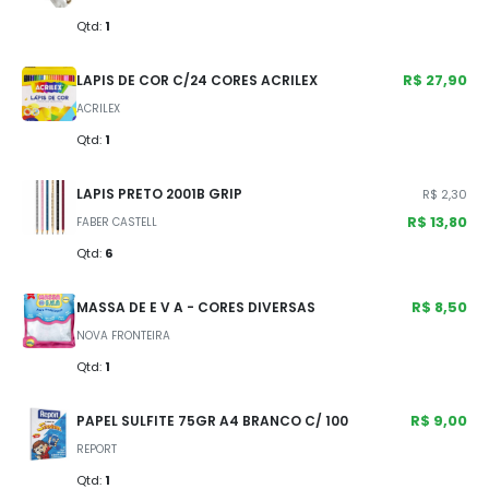
Qtd:
1
R$ 27,90
LAPIS DE COR C/24 CORES ACRILEX
ACRILEX
Qtd:
1
LAPIS PRETO 2001B GRIP
R$ 2,30
R$ 13,80
FABER CASTELL
Qtd:
6
R$ 8,50
MASSA DE E V A - CORES DIVERSAS
NOVA FRONTEIRA
Qtd:
1
R$ 9,00
PAPEL SULFITE 75GR A4 BRANCO C/ 100
REPORT
Qtd:
1