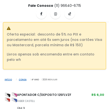
Fale Conosco
(11) 96640-6715
Oferta especial: desconto de 5% no PIX e
parcelamento em até 6x sem juros (nos cartões Visa
ou Mastercard, parcela mínima de R$ 150)
Livros apenas sob encomenda entre em contato
pelo wh
INÍCIO
CONSA
4º ANO
2026 REGULAR
R$ 6,00
APONTADOR C/DEPOSITO 125FLVZF
FABER CASTELL
Qtd:
1