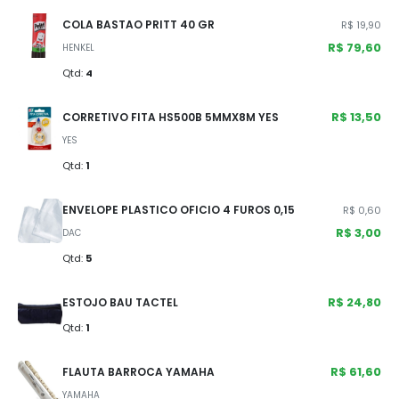
COLA BASTAO PRITT 40 GR
R$ 19,90
R$ 79,60
HENKEL
Qtd:
4
R$ 13,50
CORRETIVO FITA HS500B 5MMX8M YES
YES
Qtd:
1
ENVELOPE PLASTICO OFICIO 4 FUROS 0,15
R$ 0,60
R$ 3,00
DAC
Qtd:
5
R$ 24,80
ESTOJO BAU TACTEL
Qtd:
1
R$ 61,60
FLAUTA BARROCA YAMAHA
YAMAHA