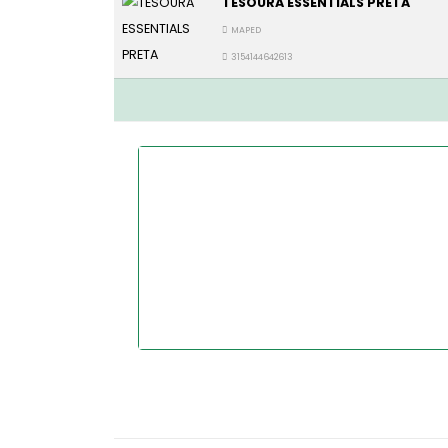
TESOURA ESSENTIALS PRETA
MAPED
3154144642613