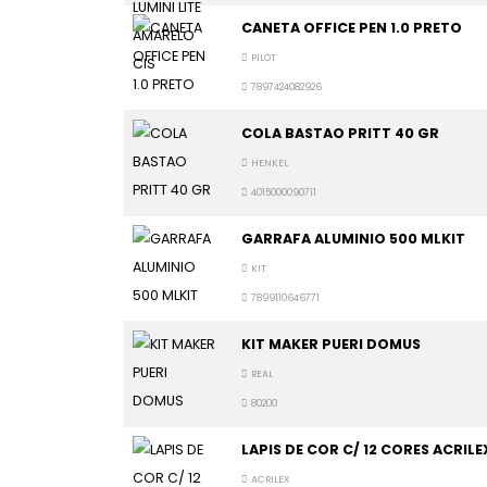
CANETA OFFICE PEN 1.0 PRETO
PILOT
7897424082926
COLA BASTAO PRITT 40 GR
HENKEL
4015000090711
GARRAFA ALUMINIO 500 MLKIT
KIT
7899110646771
KIT MAKER PUERI DOMUS
REAL
80200
LAPIS DE COR C/ 12 CORES ACRILE
ACRILEX