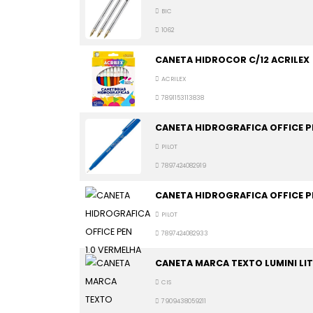
BIC
1062
CANETA HIDROCOR C/12 ACRILEX
ACRILEX
7891153113838
CANETA HIDROGRAFICA OFFICE PE
PILOT
7897424082919
CANETA HIDROGRAFICA OFFICE PE
PILOT
7897424082933
CANETA MARCA TEXTO LUMINI LIT
CIS
7909438059211