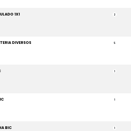
ULADO 1X1
2
TERIA DIVERSOS
5
C
1
IC
1
A BIC
1