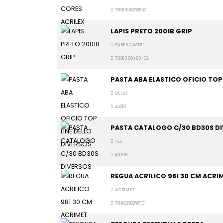
7891153078557
LAPIS PRETO 2001B GRIP
FABER CASTELL
7891360493402
PASTA ABA ELASTICO OFICIO TOP
DELLO
44210
PASTA CATALOGO C/30 BD30S D
YES
42098
REGUA ACRILICO 981 30 CM ACRI
ACRIMET
7896292298101