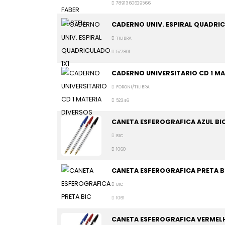
7891360629566
CADERNO UNIV. ESPIRAL QUADRIC
TILIBRA
577801
CADERNO UNIVERSITARIO CD 1 MA
FORONI/TILIBRA
52346
CANETA ESFEROGRAFICA AZUL BI
BIC
1060
CANETA ESFEROGRAFICA PRETA B
BIC
1061
CANETA ESFEROGRAFICA VERMELH