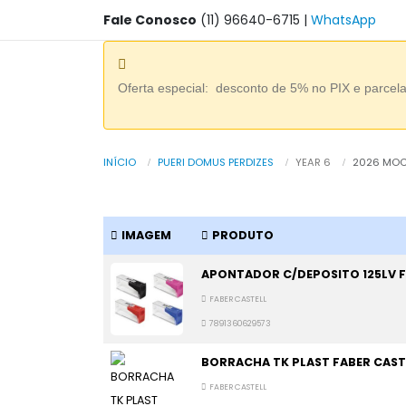
Fale Conosco
(11) 96640-6715
|
WhatsApp
Oferta especial: desconto de 5% no PIX e parcel
INÍCIO
PUERI DOMUS PERDIZES
YEAR 6
2026 MOC
IMAGEM
PRODUTO
APONTADOR C/DEPOSITO 125LV F
FABER CASTELL
7891360629573
BORRACHA TK PLAST FABER CAST
FABER CASTELL