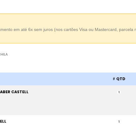
amento em até 6x sem juros (nos cartões Visa ou Mastercard, parcela
HILA
QTD
ABER CASTELL
1
ELL
1