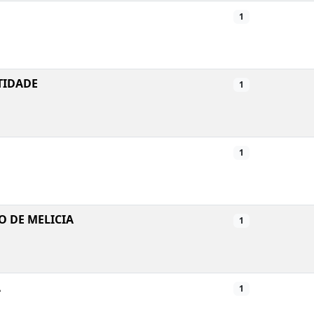
1
TIDADE
1
1
 DE MELICIA
1
A
1