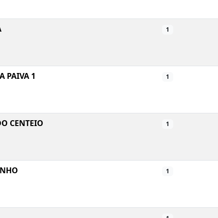
A
1
 PAIVA 1
1
O CENTEIO
1
INHO
1