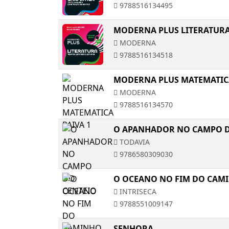
9788516134495
MODERNA PLUS LITERATUR
MODERNA
9788516134518
MODERNA PLUS MATEMATICA
MODERNA
9788516134570
O APANHADOR NO CAMPO D
TODAVIA
9786580309030
O OCEANO NO FIM DO CAM
INTRISECA
9788551009147
SENHORA