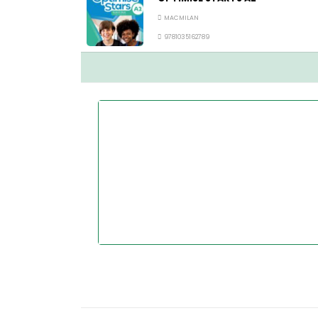
MACMILAN
9781035162789