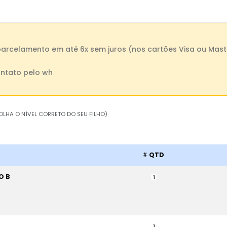
parcelamento em até 6x sem juros (nos cartões Visa ou Mast
ntato pelo wh
OLHA O NÍVEL CORRETO DO SEU FILHO)
QTD
O B
1
1