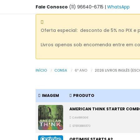
Fale Conosco
(11) 96640-6715
|
WhatsApp
Oferta especial: desconto de 5% no PIX e 
Livros apenas sob encomenda entre em co
INÍCIO
CONSA
6º ANO
2026 LIVROS INGLÊS (ESC
IMAGEM
PRODUTO
AMERICAN THINK STARTER COMB
CAMBRIDGE
978110886570
OPTIMISE STARTS A2